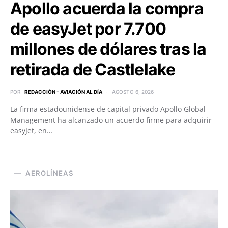
Apollo acuerda la compra
de easyJet por 7.700
millones de dólares tras la
retirada de Castlelake
POR
REDACCIÓN - AVIACIÓN AL DÍA
AGOSTO 6, 2026
La firma estadounidense de capital privado Apollo Global
Management ha alcanzado un acuerdo firme para adquirir
easyJet, en…
AEROLÍNEAS