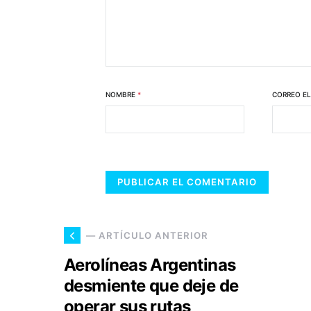
NOMBRE
*
CORREO E
— ARTÍCULO ANTERIOR
Aerolíneas Argentinas
desmiente que deje de
operar sus rutas