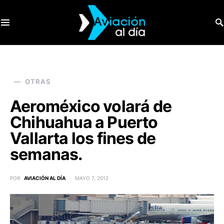
SEARCH FOR:
OTRAS
Aeroméxico volará de
Chihuahua a Puerto
Vallarta los fines de
semanas.
POR
AVIACIÓN AL DÍA
MAYO 7, 2012