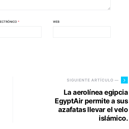
LECTRÓNICO
*
WEB
SIGUIENTE ARTÍCULO —
La aerolínea egipcia
EgyptAir permite a sus
azafatas llevar el velo
islámico.