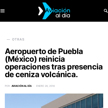
SEARCH FOR:
OTRAS
Aeropuerto de Puebla
(México) reinicia
operaciones tras presencia
de ceniza volcánica.
POR
AVIACIÓN AL DÍA
ENERO 26, 2016