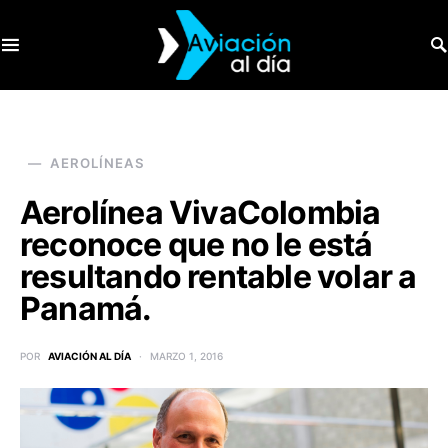
SEARCH FOR:
AEROLÍNEAS
Aerolínea VivaColombia
reconoce que no le está
resultando rentable volar a
Panamá.
POR
AVIACIÓN AL DÍA
MARZO 1, 2016