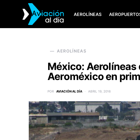
AEROLÍNEAS
AEROPUERTO
SEARCH FOR:
AEROLÍNEAS
México: Aerolíneas 
Aeroméxico en prime
POR
AVIACIÓN AL DÍA
ABRIL 19, 2016