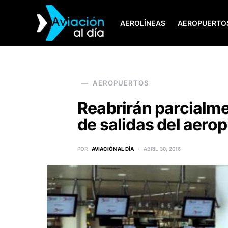
AEROLÍNEAS
AEROPUERTO
SEARCH FOR:
AEROPUERTOS
Reabrirán parcialm
de salidas del aero
POR
AVIACIÓN AL DÍA
ABRIL 30, 2016