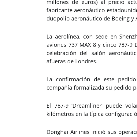
millones de euros) al precio act
fabricante aeronáutico estadouniden
duopolio aeronáutico de Boeing y 
La aerolínea, con sede en Shenz
aviones 737 MAX 8 y cinco 787-9 D
celebración del salón aeronáuti
afueras de Londres.
La confirmación de este pedid
compañía formalizada su pedido pa
El 787-9 ‘Dreamliner’ puede vol
kilómetros en la típica configuraci
Donghai Airlines inició sus opera