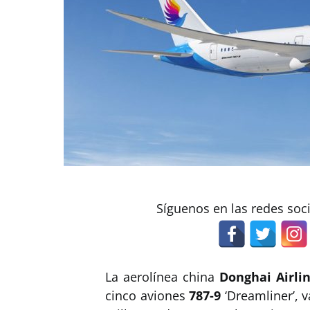
Síguenos en las redes soc
La aerolínea china
Donghai Airli
cinco aviones
787-9
‘Dreamliner’, v