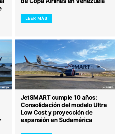
al
de Copa Airlines en Venezuela
e
LEER MÁS
JetSMART cumple 10 años:
Consolidación del modelo Ultra
n
Low Cost y proyección de
y
expansión en Sudamérica