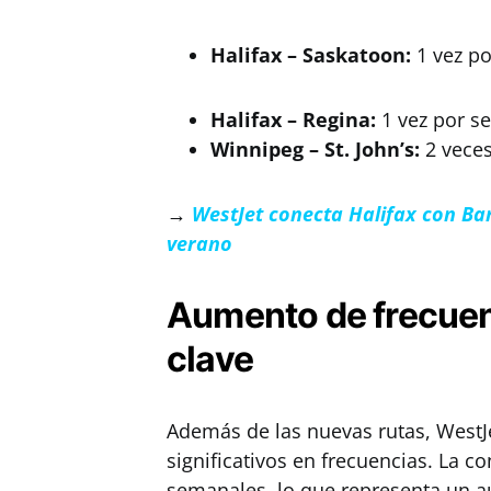
Halifax
–
Saskatoon:
1 vez p
Halifax
–
Regina:
1 vez por s
Winnipeg – St. John’s:
2 veces
→
WestJet conecta Halifax con Ba
verano
Aumento de frecuen
clave
Además de las nuevas rutas, WestJe
significativos en frecuencias. La 
semanales, lo que representa un au