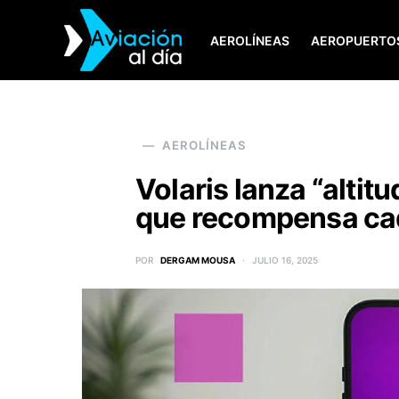
AEROLÍNEAS
AEROPUERTO
SEARCH FOR:
AEROLÍNEAS
Volaris lanza “altit
que recompensa cad
POR
DERGAM MOUSA
JULIO 16, 2025