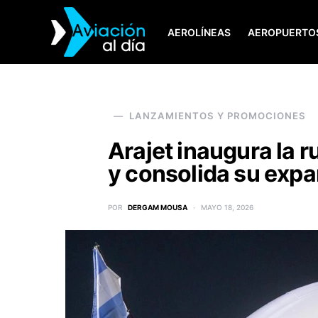
AEROLÍNEAS
AEROPUERTO
SEARCH FOR:
LANZAMIENTOS Y PROMOCIONES
Arajet inaugura la
y consolida su expa
POR
DERGAM MOUSA
MAYO 18, 2026