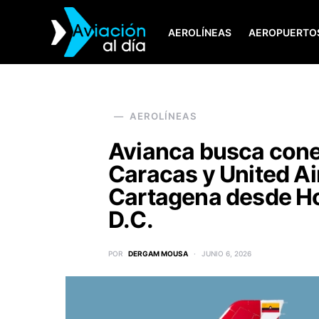
AEROLÍNEAS
AEROPUERTO
SEARCH FOR:
AEROLÍNEAS
Avianca busca cone
Caracas y United Air
Cartagena desde H
D.C.
POR
DERGAM MOUSA
JUNIO 6, 2026