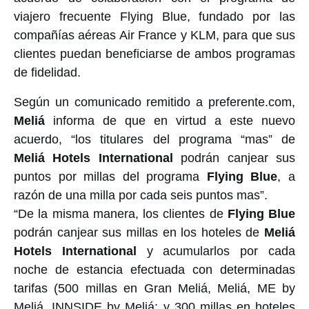
viajero frecuente
Flying
Blue
, fundado por las
compañías aéreas
Air
France
y
KLM
, para que sus
clientes puedan beneficiarse de ambos programas
de fidelidad.
Según un comunicado remitido a preferente.com,
Meliá
informa de que en virtud a este nuevo
acuerdo, “los titulares del programa “mas” de
Meliá
Hotels
International
podrán canjear sus
puntos por millas del programa
Flying
Blue
, a
razón de una milla por cada seis puntos mas”.
“De la misma manera, los clientes de
Flying
Blue
podrán canjear sus millas en los hoteles de
Meliá
Hotels
International
y acumularlos por cada
noche de estancia efectuada con determinadas
tarifas (500 millas en Gran Meliá, Meliá, ME by
Meliá, INNSIDE by Meliá; y 300 millas en hoteles