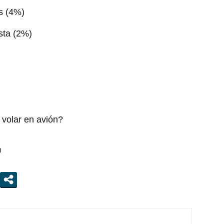
s (4%)
sta (2%)
 volar en avión?
m