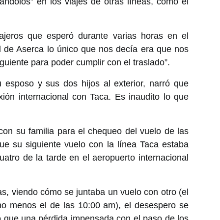
ándolos” en los viajes de otras líneas, como el
ajeros que esperó durante varias horas en el
l de Aserca lo único que nos decía era que nos
guiente para poder cumplir con el traslado”.
 esposo y sus dos hijos al exterior, narró que
ión internacional con Taca. Es inaudito lo que
con su familia para el chequeo del vuelo de las
ue su siguiente vuelo con la línea Taca estaba
atro de la tarde en el aeropuerto internacional
s, viendo cómo se juntaba un vuelo con otro (el
ho menos el de las 10:00 am), el desespero se
o que una pérdida impensada con el paso de los