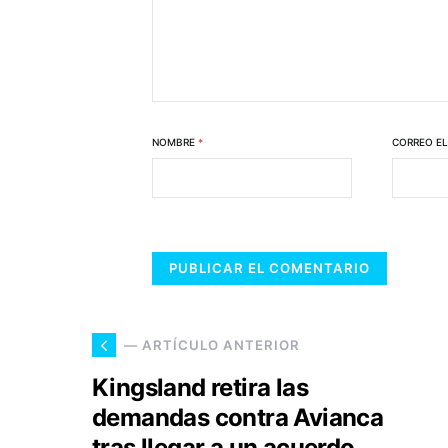
NOMBRE
*
CORREO E
— ARTÍCULO ANTERIOR
Kingsland retira las
demandas contra Avianca
tras llegar a un acuerdo