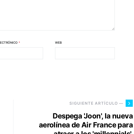
LECTRÓNICO
*
WEB
SIGUIENTE ARTÍCULO —
Despega 'Joon', la nueva
aerolínea de Air France para
atraer a los 'millennials'.