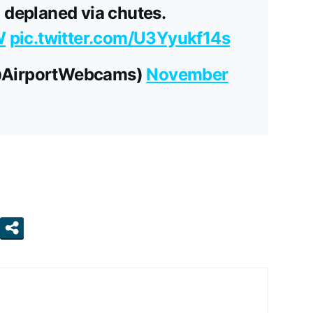
 deplaned via chutes.
W
pic.twitter.com/U3Yyukf14s
@AirportWebcams)
November