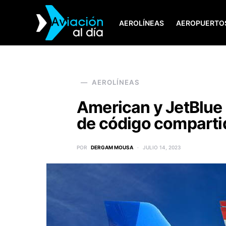
AEROLÍNEAS
AEROPUERTO
SEARCH FOR:
AEROLÍNEAS
American y JetBlue
de código compartido
POR
DERGAM MOUSA
JULIO 14, 2023