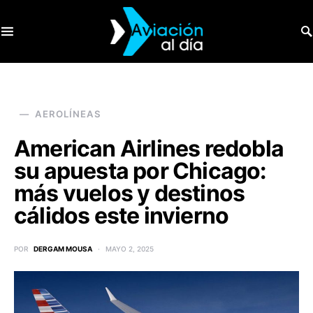
SEARCH FOR:
AEROLÍNEAS
American Airlines redobla
su apuesta por Chicago:
más vuelos y destinos
cálidos este invierno
POR
DERGAM MOUSA
MAYO 2, 2025