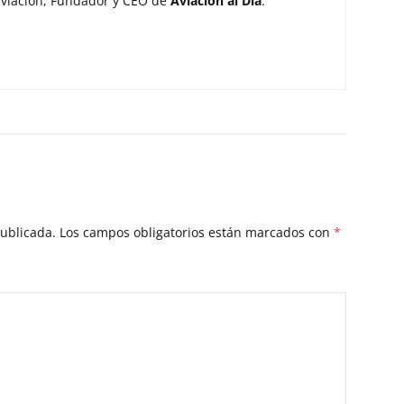
aviación, Fundador y CEO de
Aviación al Día
.
publicada.
Los campos obligatorios están marcados con
*