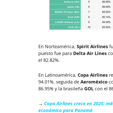
En Norteamérica,
Spirit Airlines
fu
puesto fue para
Delta Air Lines
co
el 82.82%.
En Latinoamérica,
Copa Airlines
re
94.01%, seguida de
Aeroméxico
co
86.95% y la brasileña
GOL
con el 8
→
Copa Airlines crece en 2025: m
económico para Panamá