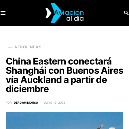
SEARCH FOR:
AEROLÍNEAS
China Eastern conectará
Shanghái con Buenos Aires
vía Auckland a partir de
diciembre
POR
DERGAM MOUSA
JUNIO 19, 2025