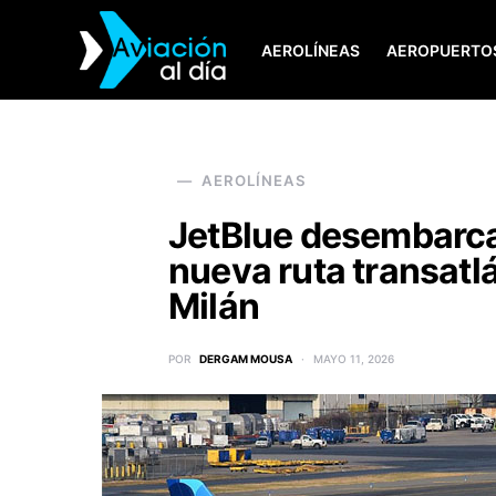
AEROLÍNEAS
AEROPUERTO
SEARCH FOR:
AEROLÍNEAS
JetBlue desembarca 
nueva ruta transatl
Milán
POR
DERGAM MOUSA
MAYO 11, 2026