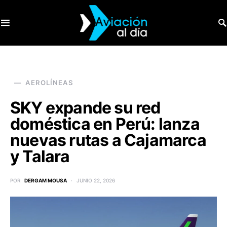
SEARCH FOR:
AEROLÍNEAS
SKY expande su red
doméstica en Perú: lanza
nuevas rutas a Cajamarca
y Talara
POR
DERGAM MOUSA
JUNIO 22, 2026