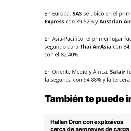
En Europa,
SAS
se ubicó en el prim
Express
con 89.52% y
Austrian Air
En Asia-Pacifico, el primer lugar f
segundo para
Thai AirAsia
con 84.
con el 82.40%.
En Oriente Medio y África,
Safair
f
l
a segunda con 94.88% y la tercer
También te puede
i
Hallan Dron con explosivos
cerca de aeronaves de carga