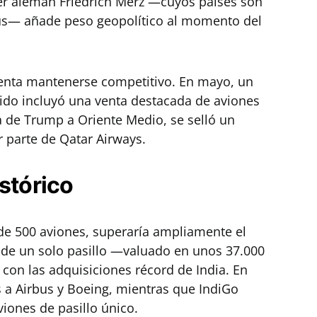
er alemán Friedrich Merz —cuyos países son
rbus— añade peso geopolítico al momento del
tenta mantenerse competitivo. En mayo, un
ido incluyó una venta destacada de aviones
a de Trump a Oriente Medio, se selló un
r parte de Qatar Airways.
stórico
de 500 aviones, superaría ampliamente el
de un solo pasillo —valuado en unos 37.000
con las adquisiciones récord de India. En
s a Airbus y Boeing, mientras que IndiGo
viones de pasillo único.