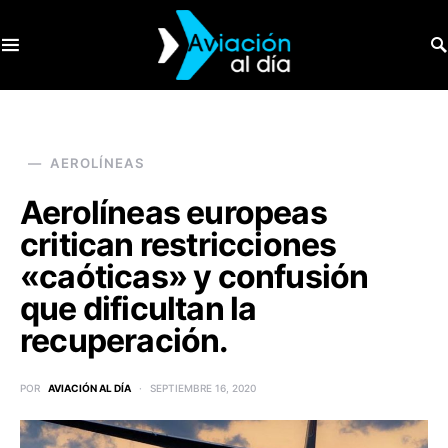
SEARCH FOR:
AEROLÍNEAS
Aerolíneas europeas
critican restricciones
«caóticas» y confusión
que dificultan la
recuperación.
POR
AVIACIÓN AL DÍA
SEPTIEMBRE 16, 2020